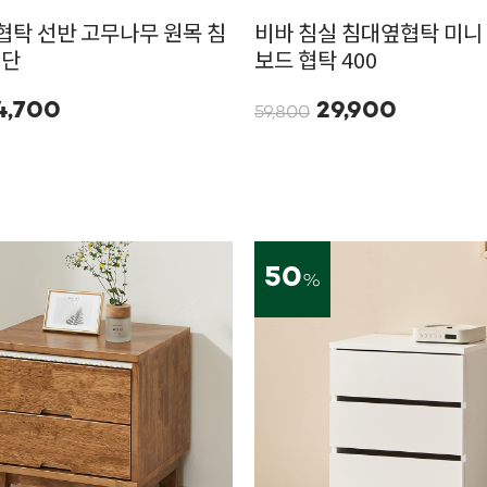
협탁 선반 고무나무 원목 침
비바 침실 침대옆협탁 미니
2단
보드 협탁 400
4,700
29,900
59,800
50
%