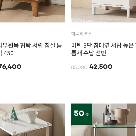
퍼니하우스
나무원목 협탁 서랍 침실 틈
마틴 3단 침대옆 서랍 높은 
 450
틈새 수납 선반
76,400
42,500
85,000
50
%