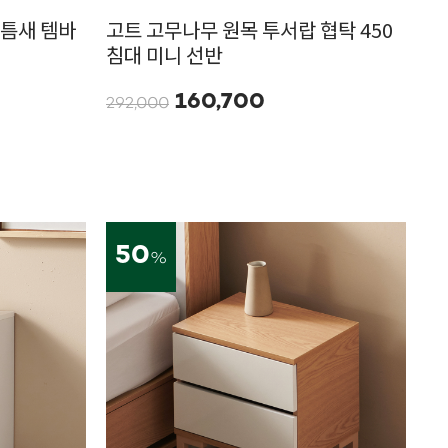
 틈새 템바
고트 고무나무 원목 투서랍 협탁 450
침대 미니 선반
160,700
292,000
50
%