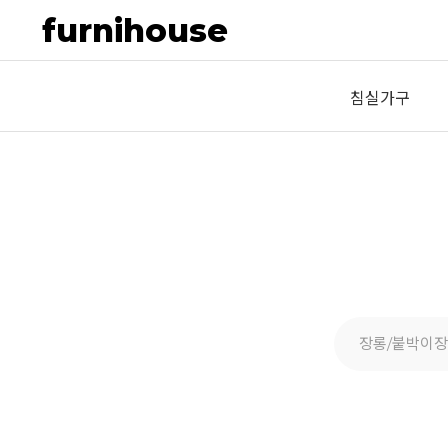
furnihouse
침실가구
장롱/붙박이장