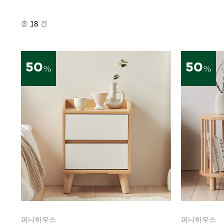
18
총
건
50
50
%
%
퍼니하우스
퍼니하우스