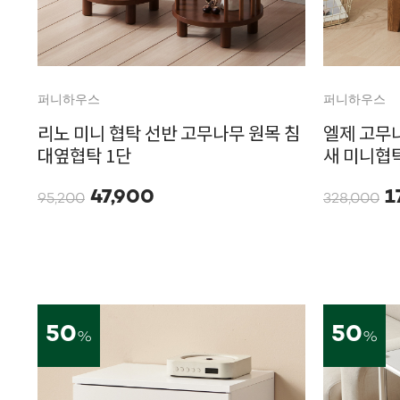
퍼니하우스
퍼니하우스
리노 미니 협탁 선반 고무나무 원목 침
엘제 고무
대옆협탁 1단
새 미니협탁
47,900
1
95,200
328,000
50
50
%
%