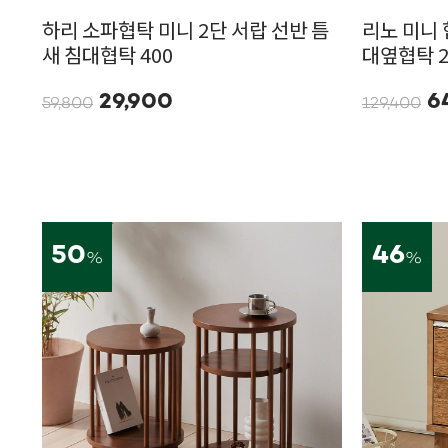
하리 소파협탁 미니 2단 서랍 선반 틈
리노 미니 
새 침대협탁 400
대옆협탁 
29,900
6
59,800
129,400
50
46
%
%