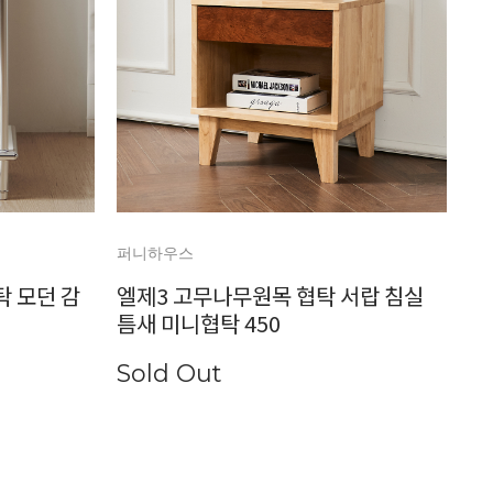
퍼니하우스
탁 모던 감
엘제3 고무나무원목 협탁 서랍 침실
틈새 미니협탁 450
Sold Out