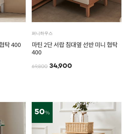
퍼니하우스
협탁 400
마틴 2단 서랍 침대옆 선반 미니 협탁
400
34,900
69,800
50
%