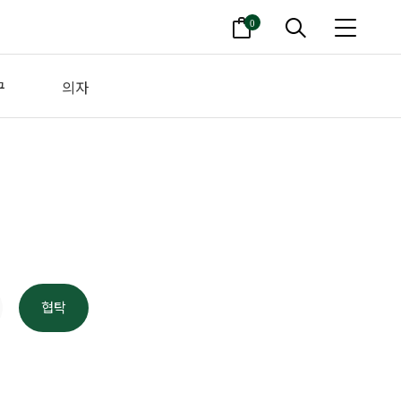
0
구
의자
협탁