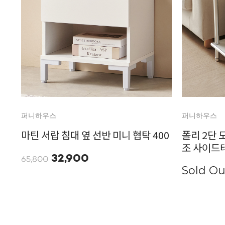
퍼니하우스
퍼니하우스
마틴 서랍 침대 옆 선반 미니 협탁 400
폴리 2단 
조 사이드
32,900
65,800
Sold Ou