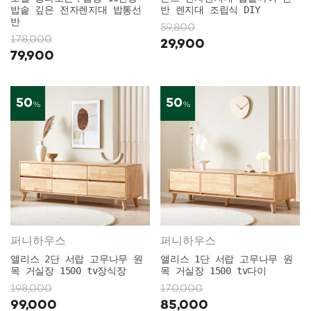
밥솥 깊은 전자렌지대 밥통선
반 렌지대 조립식 DIY
반
59,800
178,000
29,900
79,900
50
50
%
%
퍼니하우스
퍼니하우스
앨리스 2단 서랍 고무나무 원
앨리스 1단 서랍 고무나무 원
목 거실장 1500 tv장식장
목 거실장 1500 tv다이
198,000
170,000
99,000
85,000