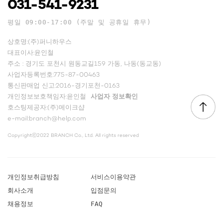
031-541-9231
평일 09:00-17:00 (주말 및 공휴일 휴무)
상호명:(주)퍼니하우스
대표이사:윤인철
주소 : 경기도 포천시 원동교길159 가동, 나동(동교동)
사업자등록번호:775-87-00463
통신판매업 신고:2016-경기포천-0163
개인정보보호책임자:윤인철
사업자 정보확인
호스팅제공자:(주)메이크샵
e-mail:branch@help.com
Copyrightⓒ2022 BRANCH Co., Ltd. All rights reserved
개인정보취급방침
서비스이용약관
회사소개
입점문의
채용정보
FAQ