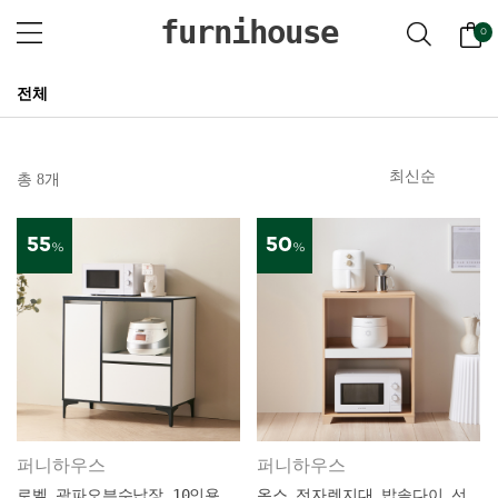
furnihouse
0
전체
총 8개
55
50
%
%
퍼니하우스
퍼니하우스
로벨 광파오븐수납장 10인용
온스 전자렌지대 밥솥다이 선