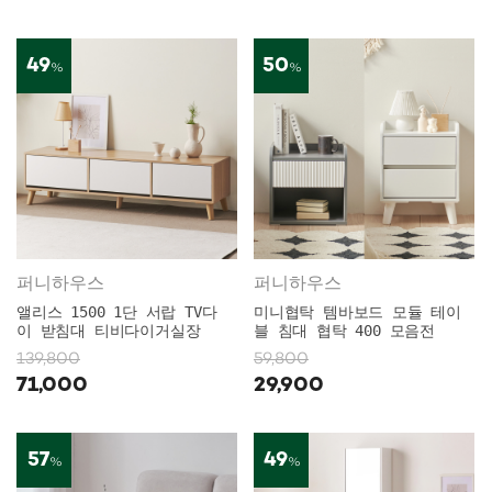
49
50
%
%
퍼니하우스
퍼니하우스
앨리스 1500 1단 서랍 TV다
미니협탁 템바보드 모듈 테이
이 받침대 티비다이거실장
블 침대 협탁 400 모음전
139,800
59,800
71,000
29,900
57
49
%
%