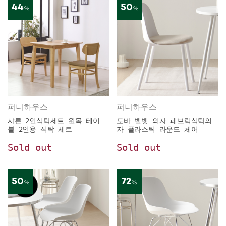
44
50
%
%
퍼니하우스
퍼니하우스
샤른 2인식탁세트 원목 테이
도바 벨벳 의자 패브릭식탁의
블 2인용 식탁 세트
자 플라스틱 라운드 체어
Sold out
Sold out
50
72
%
%