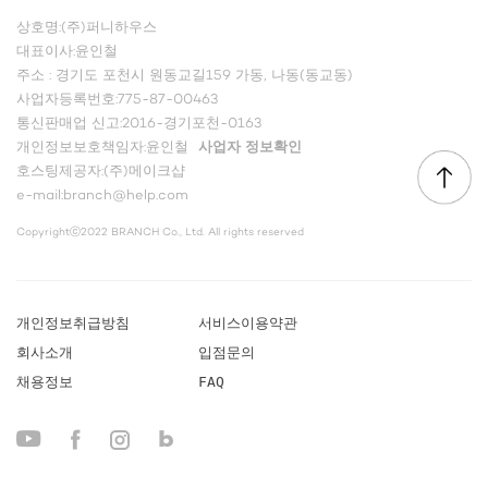
상호명:(주)퍼니하우스
대표이사:윤인철
주소 : 경기도 포천시 원동교길159 가동, 나동(동교동)
사업자등록번호:775-87-00463
통신판매업 신고:2016-경기포천-0163
개인정보보호책임자:윤인철
사업자 정보확인
호스팅제공자:(주)메이크샵
e-mail:branch@help.com
Copyrightⓒ2022 BRANCH Co., Ltd. All rights reserved
개인정보취급방침
서비스이용약관
회사소개
입점문의
채용정보
FAQ