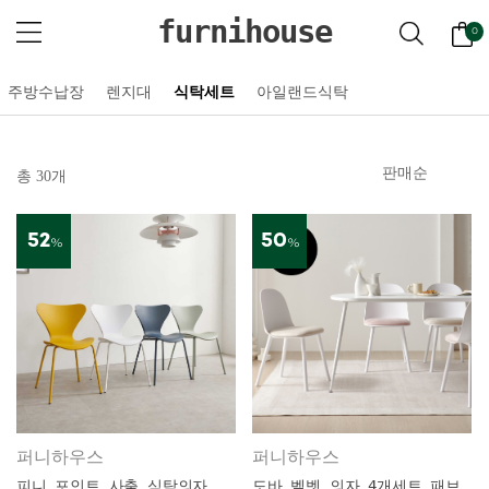
furnihouse
0
주방수납장
렌지대
식탁세트
아일랜드식탁
총 30개
52
50
%
%
퍼니하우스
퍼니하우스
피니 포인트 사출 식탁의자
도바 벨벳 의자 4개세트 패브